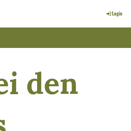
Login
i den
s