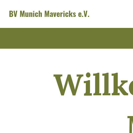
BV Munich Mavericks e.V.
Will