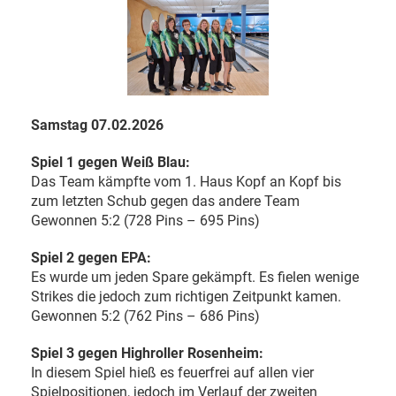
Samstag 07.02.2026
Spiel 1 gegen Weiß Blau:
Das Team kämpfte vom 1. Haus Kopf an Kopf bis
zum letzten Schub gegen das andere Team
Gewonnen 5:2 (728 Pins – 695 Pins)
Spiel 2 gegen EPA:
Es wurde um jeden Spare gekämpft. Es fielen wenige
Strikes die jedoch zum richtigen Zeitpunkt kamen.
Gewonnen 5:2 (762 Pins – 686 Pins)
Spiel 3 gegen Highroller Rosenheim:
In diesem Spiel hieß es feuerfrei auf allen vier
Spielpositionen, jedoch im Verlauf der zweiten